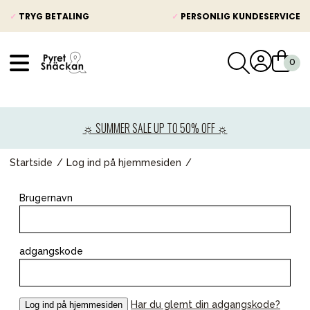
✓
TRYG BETALING
✓
PERSONLIG KUNDESERVICE
VÅRT SORTIMENT
Nyheder
☼ SUMMER SALE UP TO 50% OFF ☼
Barnevogne
Autostole
Startside
Log ind på hjemmesiden
Babypakke
Brugernavn
Baby
Legetøj og spil
adgangskode
Mor & Far
Møbler & sengetøj
Har du glemt din adgangskode?