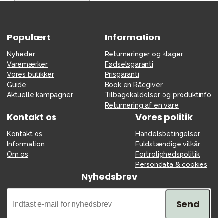
Tilbehør
Reservedele
Populært
Kampagner
Information
Tips til gaver
Nyheder
Returneringer og klager
Varemærker
Fødselsgaranti
Vores favoritter
Vores butikker
Prisgaranti
Guide
Book en Rådgiver
Mærker
Aktuelle kampagner
Tilbagekaldelser og produktinfo
Returnering af en vare
Kontakt os
Vores politik
Kontakt os
Handelsbetingelser
Sol og svømning
Outlet
Guide
Information
Fuldstændige vilkår
Om os
Fortrolighedspolitik
Kontakt os på
Vores butik
Persondata & cookies
Nyhedsbrev
Send