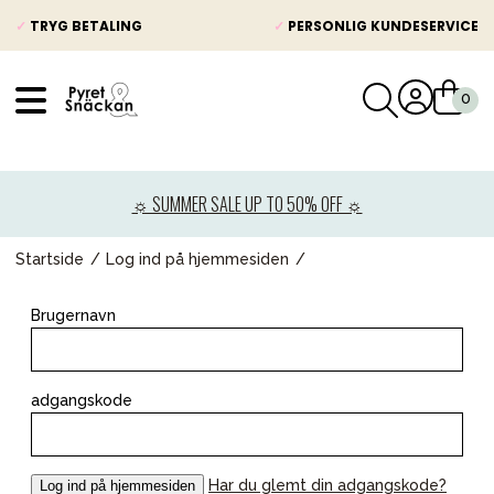
✓
TRYG BETALING
✓
PERSONLIG KUNDESERVICE
VÅRT SORTIMENT
Nyheder
☼ SUMMER SALE UP TO 50% OFF ☼
Barnevogne
Autostole
Startside
Log ind på hjemmesiden
Babypakke
Brugernavn
Baby
Legetøj og spil
adgangskode
Mor & Far
Møbler & sengetøj
Har du glemt din adgangskode?