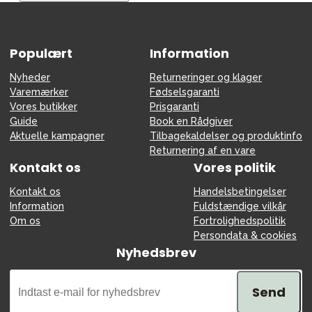
Tilbehør
Reservedele
Populært
Kampagner
Information
Tips til gaver
Nyheder
Returneringer og klager
Varemærker
Fødselsgaranti
Vores favoritter
Vores butikker
Prisgaranti
Guide
Book en Rådgiver
Mærker
Aktuelle kampagner
Tilbagekaldelser og produktinfo
Returnering af en vare
Kontakt os
Vores politik
Kontakt os
Handelsbetingelser
Sol og svømning
Outlet
Guide
Information
Fuldstændige vilkår
Om os
Fortrolighedspolitik
Kontakt os på
Vores butik
Persondata & cookies
Nyhedsbrev
Send